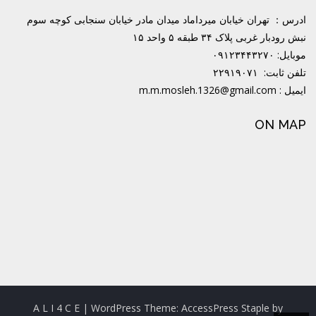
ادرس： تهران خیابان میرداماد میدان مادر خیابان سنجابی کوچه سوم
نبش رودبار غربی پلاک ۳۴ طبقه ۵ واحد ۱۵
موبایل: ۰۹۱۲۳۴۴۳۲۷۰
تلفن ثابت: ۲۲۹۱۹۰۷۱
ایمیل : m.m.mosleh.1326@gmail.com
ON MAP
A L I 4 C E
| WordPress Theme:
AccessPress Staple
by